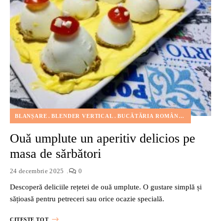
BLANȘARE
BLENDER VERTICAL
BUCĂTĂRIA ROMÂNEASCĂ
CEAP
Ouă umplute un aperitiv delicios pe
masa de sărbători
24 decembrie 2025
0
Descoperă deliciile rețetei de ouă umplute. O gustare simplă și
sățioasă pentru petreceri sau orice ocazie specială.
CITESTE TOT