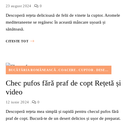
23 august 2024
0
Descoperă rețeta delicioasă de felii de vinete la cuptor. Aromele
mediteraneene se regăsesc în această mâncare ușoară și
sănătoasă.
CITESTE TOT
BUCĂTĂRIA ROMÂNEASCĂ
COACERE
CUPTOR
DESERT
FĂRĂ LA
Chec pufos fără praf de copt Rețetă și
video
12 iunie 2024
0
Descoperă rețeta mea simplă și rapidă pentru checul pufos fără
praf de copt. Bucură-te de un desert delicios și ușor de preparat.