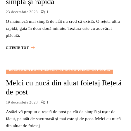
simplă și rapidă
23 decembrie 2023
1
O maioneză mai simplă de atât nu cred că există. O rețeta ultra
rapidă, gata în doar două minute. Textura este cu adevărat
plăcută.
CITESTE TOT
BUCĂTĂRIA ROMÂNEASCĂ
CINĂ
COACERE
CUPTOR
DESERT
FĂ
Melci cu nucă din aluat foietaj Rețetă
de post
19 decembrie 2023
1
Astăzi vă propun o rețetă de post pe cât de simplă și ușor de
făcut, pe atât de savuroasă și mai este și de post. Melci cu nucă
din aluat de foietaj