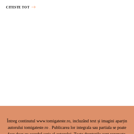
CITESTE TOT
Posts
Navigation
Întreg continutul www.tomigateste.ro, incluzând text și imagini aparțin
autorului tomigateste.ro . Publicarea lor integrala sau partiala se poate