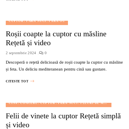
CUPTOR
FĂRĂ NUCI
FĂRĂ OU
Roșii coapte la cuptor cu măsline
Rețetă și video
2 septembrie 2024
0
Descoperă o rețetă delicioasă de roșii coapte la cuptor cu măsline
și feta. Un deliciu mediteranean pentru cină sau gustare.
CITESTE TOT
CINĂ
COACERE
CUPTOR
FĂRĂ NUCI
FELURI DE MÂNCARE
GUS
Felii de vinete la cuptor Rețetă simplă
și video