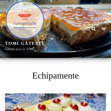
TOMI GĂTEȘTE
Gătește și tu cu TOMI
Echipamente