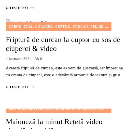
CITESTE TOT
CARNE
CINĂ
COACERE
CUPTOR
CURCAN
FELURI DE MÂNCARE
Friptură de curcan la cuptor cu sos de
ciuperci & video
4 ianuarie 2024
0
Această friptură de curcan, este extrem de gustoasă, iar împreuna
cu crema de ciupeci, este o adevărată armonie de textură și gust.
CITESTE TOT
BLENDER VERTICAL
BUCĂTĂRIA ROMÂNEASCĂ
GUSTĂRI
RETETE
Maioneză la minut Rețetă video