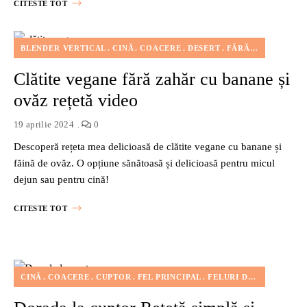
CITESTE TOT
BLENDER VERTICAL
CINĂ
COACERE
DESERT
FĂRĂ LACTATE
F
Clătite vegane fără zahăr cu banane și
ovăz rețetă video
19 aprilie 2024
0
Descoperă rețeta mea delicioasă de clătite vegane cu banane și
făină de ovăz. O opțiune sănătoasă și delicioasă pentru micul
dejun sau pentru cină!
CITESTE TOT
CINĂ
COACERE
CUPTOR
FEL PRINCIPAL
FELURI DE MÂNCARE