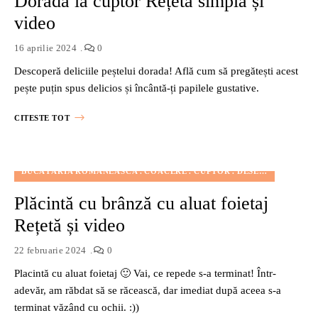
Dorada la cuptor Rețetă simplă și
video
16 aprilie 2024
0
Descoperă deliciile peștelui dorada! Află cum să pregătești acest
pește puțin spus delicios și încântă-ți papilele gustative.
CITESTE TOT
BUCĂTĂRIA ROMÂNEASCĂ
COACERE
CUPTOR
DESERT
FĂRĂ NU
Plăcintă cu brânză cu aluat foietaj
Rețetă și video
22 februarie 2024
0
Placintă cu aluat foietaj 🙂 Vai, ce repede s-a terminat! Într-
adevăr, am răbdat să se răcească, dar imediat după aceea s-a
terminat văzând cu ochii. :))