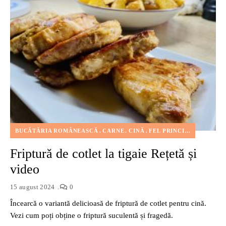
BUCĂTĂRIA ROMÂNEASCĂ
CARNE
CINĂ
FEL PRINCIPAL
FELURI
Friptură de cotlet la tigaie Rețetă și
video
15 august 2024
0
Încearcă o variantă delicioasă de friptură de cotlet pentru cină.
Vezi cum poți obține o friptură suculentă și fragedă.