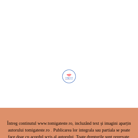
Posts
Navigation
Întreg continutul www.tomigateste.ro, incluzând text și imagini aparțin
autorului tomigateste.ro . Publicarea lor integrala sau partiala se poate
face doar cu acordul scris al autorului. Toate drepturile sunt rezervate,