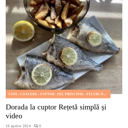
CINĂ
COACERE
CUPTOR
FEL PRINCIPAL
FELURI DE MÂNCARE
Dorada la cuptor Rețetă simplă și
video
16 aprilie 2024
0