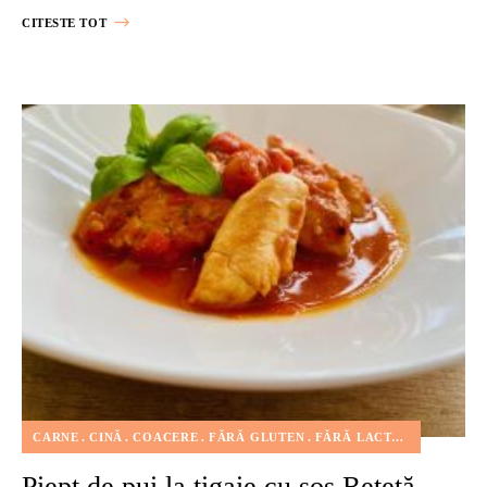
CITESTE TOT
CARNE
CINĂ
COACERE
FĂRĂ GLUTEN
FĂRĂ LACTATE
FĂRĂ NU
Piept de pui la tigaie cu sos Rețetă