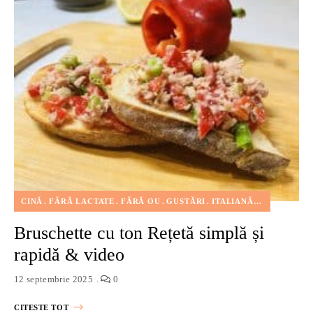
CINĂ
FĂRĂ LACTATE
FĂRĂ OU
GUSTĂRI
ITALIANĂ
PESTE
REȚ
Bruschette cu ton Rețetă simplă și
rapidă & video
12 septembrie 2025
0
CITESTE TOT