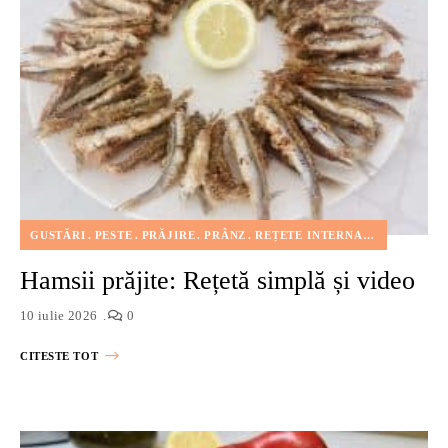
GUSTĂRI
PESTE
PRĂJIRE
PRÂNZ
REȚETE INTERNAȚIONALE
Hamsii prăjite: Rețetă simplă și video
10 iulie 2026
0
CITESTE TOT