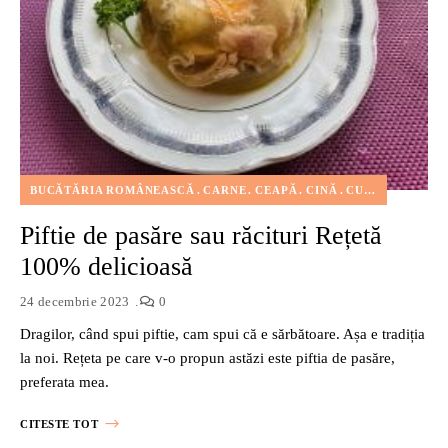
BUCĂTĂRIA ROMÂNEASCĂ
CARNE
CEAPĂ
CINĂ
CURCAN
FEL P
Piftie de pasăre sau răcituri Rețetă
100% delicioasă
24 decembrie 2023
0
Dragilor, când spui piftie, cam spui că e sărbătoare. Așa e tradiția
la noi. Rețeta pe care v-o propun astăzi este piftia de pasăre,
preferata mea.
CITESTE TOT