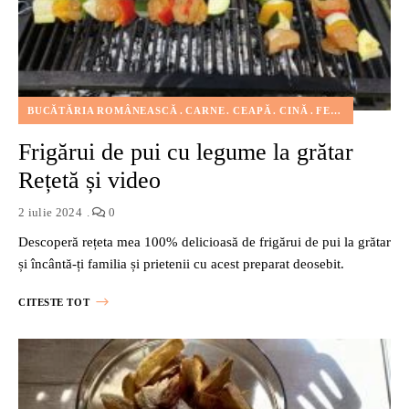
BUCĂTĂRIA ROMÂNEASCĂ
CARNE
CEAPĂ
CINĂ
FEL PRINCIPAL
Frigărui de pui cu legume la grătar
Rețetă și video
2 iulie 2024
0
Descoperă rețeta mea 100% delicioasă de frigărui de pui la grătar
și încântă-ți familia și prietenii cu acest preparat deosebit.
CITESTE TOT