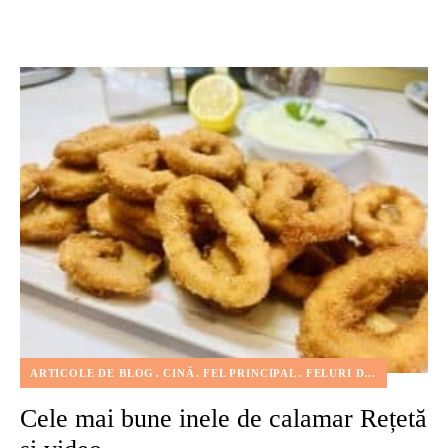
ARTICOLE DE BLOG
CINĂ
FEL PRINCIPAL
FELURI DE MÂNCARE
Cele mai bune inele de calamar Rețetă