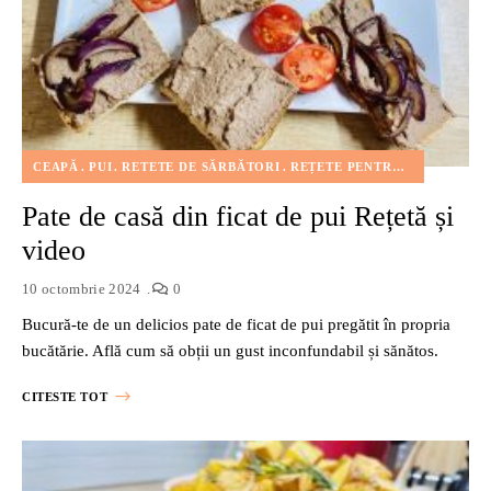
CEAPĂ
PUI
RETETE DE SĂRBĂTORI
REȚETE PENTRU COPII
SOTA
Pate de casă din ficat de pui Rețetă și
video
10 octombrie 2024
0
Bucură-te de un delicios pate de ficat de pui pregătit în propria
bucătărie. Află cum să obții un gust inconfundabil și sănătos.
CITESTE TOT