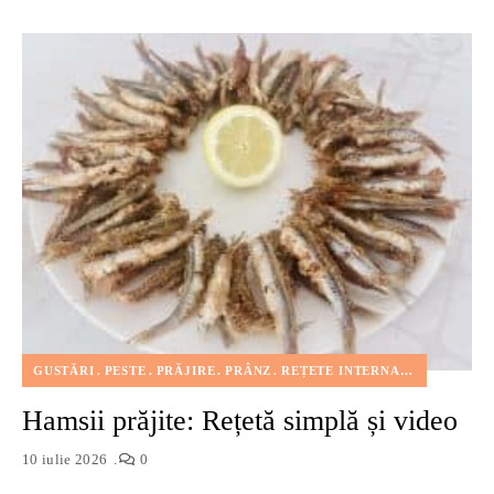
GUSTĂRI
PESTE
PRĂJIRE
PRÂNZ
REȚETE INTERNAȚIONALE
Hamsii prăjite: Rețetă simplă și video
10 iulie 2026
0