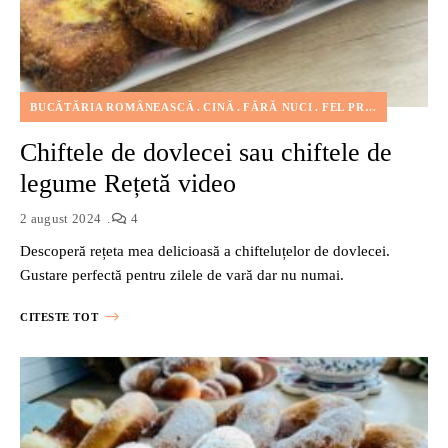
BUCĂTĂRIA ROMÂNEASCĂ
CINĂ
FĂRĂ NUCI
FEL PRINCIPAL
FEL
Chiftele de dovlecei sau chiftele de
legume Rețetă video
2 august 2024
4
Descoperă rețeta mea delicioasă a chifteluțelor de dovlecei.
Gustare perfectă pentru zilele de vară dar nu numai.
CITESTE TOT