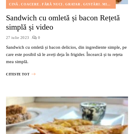
CINĂ
COACERE
FĂRĂ NUCI
GRATAR
GUSTĂRI
MIC DEJUN
PRĂ
Sandwich cu omletă și bacon Rețetă
simplă și video
27 iulie 2023
0
Sandwich cu omletă și bacon delicios, din ingrediente simple, pe
care este posibil să le aveți deja în frigider. Încearcă și tu rețeta
mea simplă.
CITESTE TOT