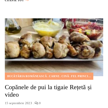
CITESTE TOT
BUCĂTĂRIA ROMÂNEASCĂ
CARNE
CINĂ
FEL PRINCIPAL
PRĂJIR
Copănele de pui la tigaie Rețetă și
video
15 septembrie 2023
0