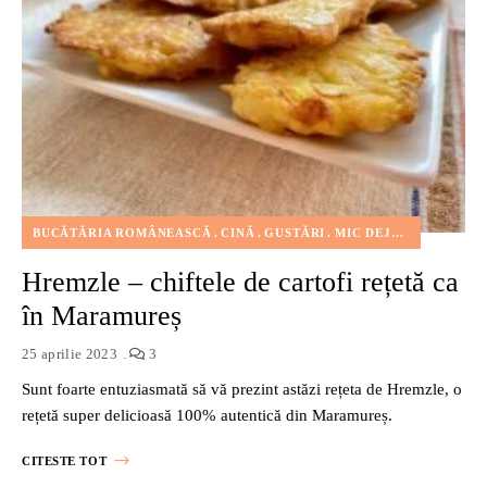
BUCĂTĂRIA ROMÂNEASCĂ
CINĂ
GUSTĂRI
MIC DEJUN
PRĂJIRE
Hremzle – chiftele de cartofi rețetă ca
în Maramureș
25 aprilie 2023
3
Sunt foarte entuziasmată să vă prezint astăzi rețeta de Hremzle, o
rețetă super delicioasă 100% autentică din Maramureș.
CITESTE TOT