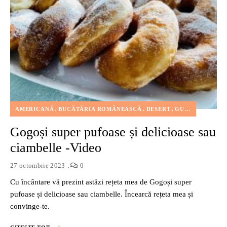
AMERICANĂ
BUCĂTĂRIA ROMÂNEASCĂ
DESERT
GUSTĂRI
ITALI
Gogoși super pufoase și delicioase sau
ciambelle -Video
27 octombrie 2023
0
Cu încântare vă prezint astăzi rețeta mea de Gogoși super
pufoase și delicioase sau ciambelle. Încearcă rețeta mea și
convinge-te.