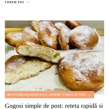
CITESTE TOT
BUCĂTĂRIA ROMÂNEASCĂ
DESERT
FĂRĂ LACTATE
FĂRĂ OU
FE
Gogosi simple de post: reteta rapidă si