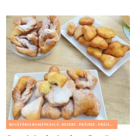
BUCĂTĂRIA ROMÂNEASCĂ
DESERT
PRĂJIRE
PRĂJITURI
REȚETE