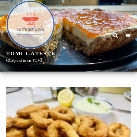
TOMI GĂTEȘTE
Gătește și tu cu TOMI