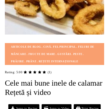
ARTICOLE DE BLOG
CINĂ
FEL PRINCIPAL
FELURI DE
MÂNCARE
FRUCTE DE MARE
GUSTĂRI
PESTE
PRĂJIRE
PRÂNZ
REȚETE INTERNAȚIONALE
Rating: 5.00
(1)
Cele mai bune inele de calamar
Rețetă și video
Jump to Recipe
Jump to Video
Print Recipe