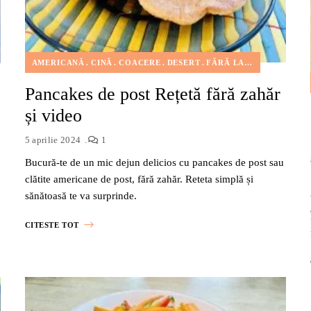
AMERICANĂ
CINĂ
COACERE
DESERT
FĂRĂ LACTATE
FĂRĂ N
GUSTĂRI
PRÂNZ
REȚETE INTERNAȚIONALE
SALATE & GARNITUR
Pancakes de post Rețetă fără zahăr
și video
5 aprilie 2024
1
Bucură-te de un mic dejun delicios cu pancakes de post sau
clătite americane de post, fără zahăr. Reteta simplă și
sănătoasă te va surprinde.
CITESTE TOT