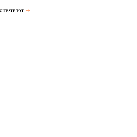
CITESTE TOT
PRÂNZ
PUI
PUŢINE CALORII
PUŢINE GRĂSIMI
REȚETE INTERNAȚION