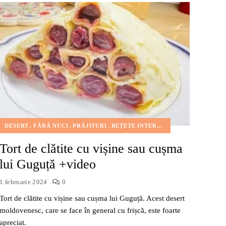
TE INTERNAȚIONALE
FĂRĂ OU
FELURI DE MÂNCARE
GUSTĂRI
MORCOV
MULTE FIBRE
REȚ
DESERT
FĂRĂ NUCI
PRĂJITURI
REȚETE INTERNAȚIONALE
UNCATE
Tort de clătite cu vișine sau cușma
lui Guguță +video
1 februarie 2024
0
Tort de clătite cu vișine sau cușma lui Guguță. Acest desert
moldovenesc, care se face în general cu frișcă, este foarte
apreciat.