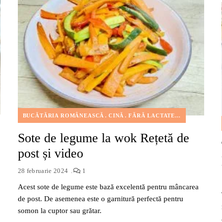
FELURI DE MÂNCARE
GUSTĂRI
MORCOV
PRĂJIRE
PRÂNZ
REȚE
BUCĂTĂRIA ROMÂNEASCĂ
CINĂ
FĂRĂ LACTATE
FĂRĂ NUCI
Sote de legume la wok Rețetă de
post și video
28 februarie 2024
1
Acest sote de legume este bază excelentă pentru mâncarea
de post. De asemenea este o garnitură perfectă pentru
somon la cuptor sau grătar.