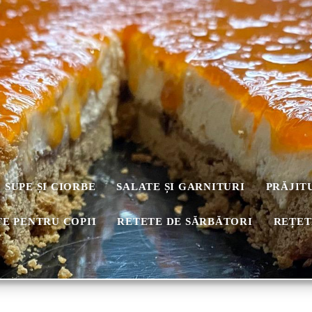
SUPE ȘI CIORBE
SALATE ȘI GARNITURI
PRĂJIT
E PENTRU COPII
RETETE DE SĂRBĂTORI
REȚET