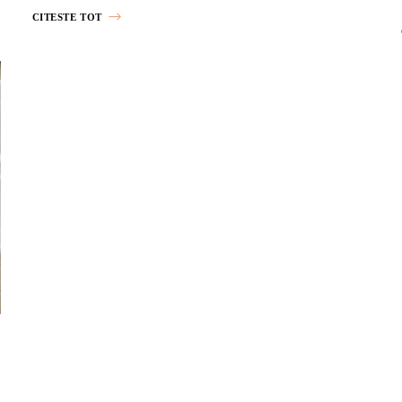
CITESTE TOT
FĂRĂ NUCI
FĂRĂ OU
FEL PRINCIPAL
FELURI DE MÂNCARE
GRĂTAR