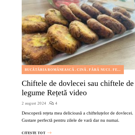
BUCĂTĂRIA ROMÂNEASCĂ
CINĂ
FĂRĂ NUCI
FEL PRINCIPAL
Chiftele de dovlecei sau chiftele de
legume Rețetă video
2 august 2024
4
Descoperă rețeta mea delicioasă a chifteluțelor de dovlecei.
Gustare perfectă pentru zilele de vară dar nu numai.
CITESTE TOT