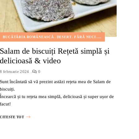
UCI
FĂRĂ OU
FĂRĂ ZAHĂR
GUSTĂRI
MIC DEJUN
PRĂJITURI
REȚET
I
BUCĂTĂRIA ROMÂNEASCĂ
DESERT
FĂRĂ NUCI
FĂRĂ OU
PRĂJITUR
Salam de biscuiți Rețetă simplă și
delicioasă & video
8 februarie 2024
0
Sunt încântată să vă prezint astăzi rețeta mea de Salam de
biscuiți.
Încearcă și tu rețeta mea simplă, delicioasă și super ușor de
facut!
CITESTE TOT