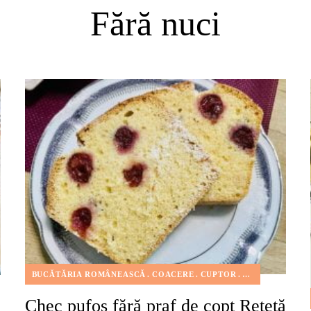
Fără nuci
BUCĂTĂRIA ROMÂNEASCĂ
COACERE
CUPTOR
DESERT
FĂRĂ 
Chec pufos fără praf de copt Rețetă