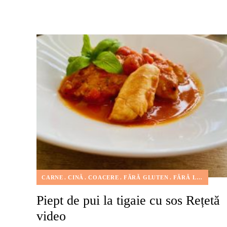
CARNE
CINĂ
COACERE
FĂRĂ GLUTEN
FĂRĂ LACTATE
Piept de pui la tigaie cu sos Rețetă
video