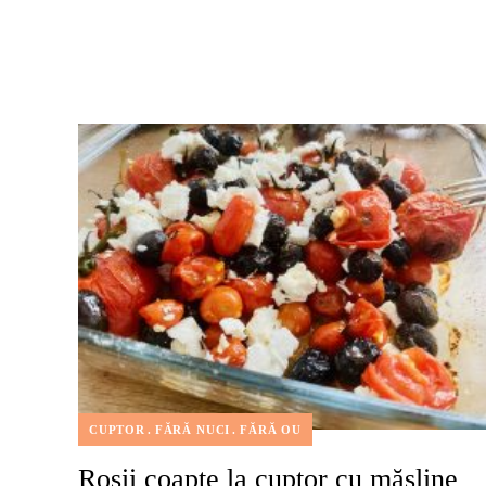
CUPTOR
FĂRĂ NUCI
FĂRĂ OU
Roșii coapte la cuptor cu măsline