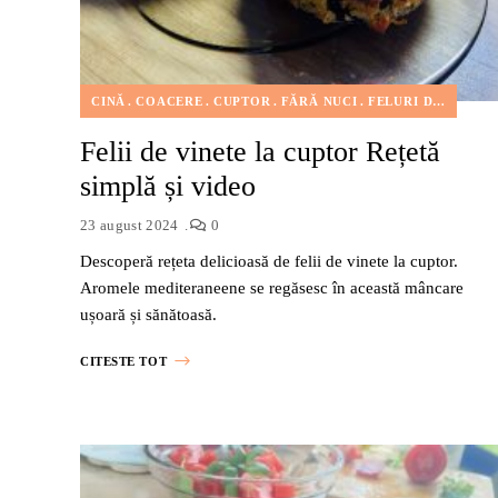
CINĂ
COACERE
CUPTOR
FĂRĂ NUCI
FELURI DE MÂNCARE
Felii de vinete la cuptor Rețetă
simplă și video
23 august 2024
0
Descoperă rețeta delicioasă de felii de vinete la cuptor.
Aromele mediteraneene se regăsesc în această mâncare
ușoară și sănătoasă.
CITESTE TOT