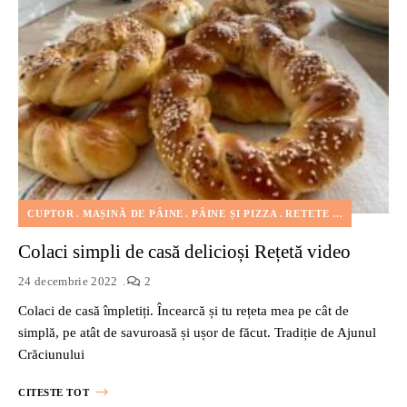
CUPTOR
MAȘINĂ DE PÂINE
PÂINE ȘI PIZZA
RETETE DE SĂRBĂTORI
Colaci simpli de casă delicioși Rețetă video
24 decembrie 2022
2
Colaci de casă împletiți. Încearcă și tu rețeta mea pe cât de
simplă, pe atât de savuroasă și ușor de făcut. Tradiție de Ajunul
Crăciunului
CITESTE TOT