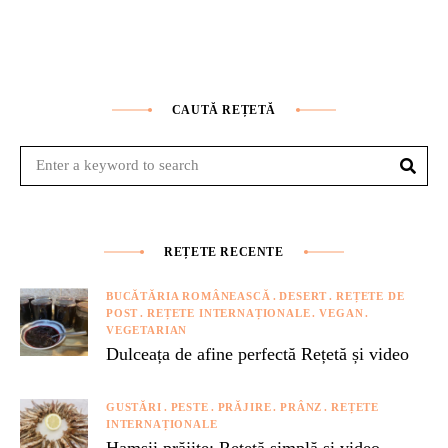
CAUTĂ REȚETĂ
Sear
Search
for:
REȚETE RECENTE
BUCĂTĂRIA ROMÂNEASCĂ
DESERT
REȚETE DE
POST
REȚETE INTERNAȚIONALE
VEGAN
VEGETARIAN
Dulceața de afine perfectă Rețetă și video
GUSTĂRI
PESTE
PRĂJIRE
PRÂNZ
REȚETE
INTERNAȚIONALE
Hamsii prăjite: Rețetă simplă și video