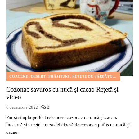
COACERE
DESERT
PRĂJITURI
RETETE DE SĂRBĂTORI
REȚETE 
Cozonac savuros cu nucă și cacao Rețetă și
video
6 decembrie 2022
2
Pur și simplu perfect este acest cozonac cu nucă și cacao.
Încearcă și tu rețeta mea delicioasă de cozonac pufos cu nucă și
cacao.