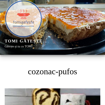
TOMI GĂTEȘTE
Gătește și tu cu TOMI
cozonac-pufos