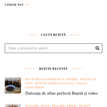
CITESTE TOT
CAUTĂ REȚETĂ
Sear
Search
for:
REȚETE RECENTE
BUCĂTĂRIA ROMÂNEASCĂ
DESERT
REȚETE DE
POST
REȚETE INTERNAȚIONALE
VEGAN
VEGETARIAN
Dulceața de afine perfectă Rețetă și video
GUSTĂRI
PESTE
PRĂJIRE
PRÂNZ
REȚETE