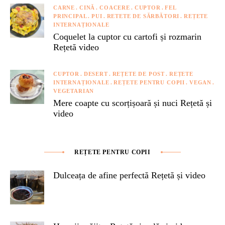
CARNE
CINĂ
COACERE
CUPTOR
FEL
PRINCIPAL
PUI
RETETE DE SĂRBĂTORI
REȚETE
INTERNAȚIONALE
Coquelet la cuptor cu cartofi și rozmarin
Rețetă video
CUPTOR
DESERT
REȚETE DE POST
REȚETE
INTERNAȚIONALE
REȚETE PENTRU COPII
VEGAN
VEGETARIAN
Mere coapte cu scorțișoară și nuci Rețetă și
video
REȚETE PENTRU COPII
Dulceața de afine perfectă Rețetă și video