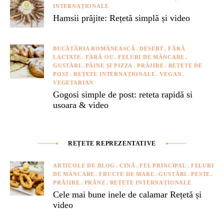
INTERNAȚIONALE
Hamsii prăjite: Rețetă simplă și video
BUCĂTĂRIA ROMÂNEASCĂ
DESERT
FĂRĂ
LACTATE
FĂRĂ OU
FELURI DE MÂNCARE
GUSTĂRI
PÂINE ȘI PIZZA
PRĂJIRE
REȚETE DE
POST
REȚETE INTERNAȚIONALE
VEGAN
VEGETARIAN
Gogosi simple de post: reteta rapidă si
usoara & video
REȚETE REPREZENTATIVE
ARTICOLE DE BLOG
CINĂ
FEL PRINCIPAL
FELURI
DE MÂNCARE
FRUCTE DE MARE
GUSTĂRI
PESTE
PRĂJIRE
PRÂNZ
REȚETE INTERNAȚIONALE
Cele mai bune inele de calamar Rețetă și
video