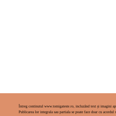
Întreg continutul www.tomigateste.ro, incluzând text și imagini apa
Publicarea lor integrala sau partiala se poate face doar cu acordul s