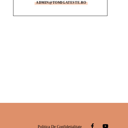
ADMIN@TOMIGATESTE.RO
Politica De Confidețialitate