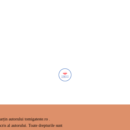
rțin autorului tomigateste.ro .
cris al autorului. Toate drepturile sunt