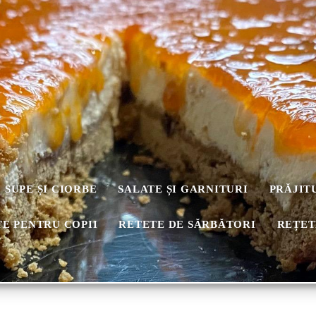
SUPE ȘI CIORBE
SALATE ȘI GARNITURI
PRĂJIT
E PENTRU COPII
RETETE DE SĂRBĂTORI
REȚET