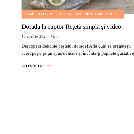
CINĂ
COACERE
CUPTOR
FEL PRINCIPAL
FELURI DE MÂNCARE
Dorada la cuptor Rețetă simplă și video
16 aprilie 2024
0
Descoperă deliciile peștelui dorada! Află cum să pregătești
acest pește puțin spus delicios și încântă-ți papilele gustative
CITESTE TOT