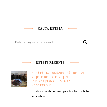
CAUTĂ REȚETĂ
Search
Search
for:
REȚETE RECENTE
BUCĂTĂRIA ROMÂNEASCĂ
DESERT
REȚETE DE POST
REȚETE
INTERNAȚIONALE
VEGAN
VEGETARIAN
Dulceața de afine perfectă Rețetă
și video