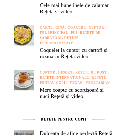
Cele mai bune inele de calamar
Rețetă și video
CARNE
CINĂ
COACERE
CUPTOR
FEL PRINCIPAL
PUI
RETETE DE
SĂRBĂTORI
REȚETE
INTERNAȚIONALE
Coquelet la cuptor cu cartofi și
rozmarin Rețetă video
CUPTOR
DESERT
REȚETE DE POST
REȚETE INTERNAȚIONALE
REȚETE
PENTRU COPII
VEGAN
VEGETARIAN
Mere coapte cu scorțișoară și
nuci Rețetă și video
REȚETE PENTRU COPII
Dulceața de afine perfectă Rețetă