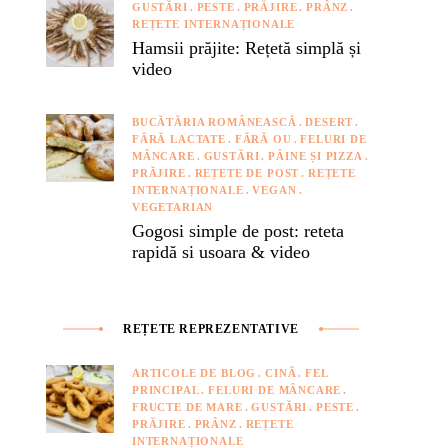
GUSTĂRI
PESTE
PRĂJIRE
PRÂNZ
REȚETE INTERNAȚIONALE
Hamsii prăjite: Rețetă simplă și
TERNAȚIONALE
REȚETE PENTRU COPII
video
BUCĂTĂRIA ROMÂNEASCĂ
DESERT
FĂRĂ LACTATE
FĂRĂ OU
FELURI DE
MÂNCARE
GUSTĂRI
PÂINE ȘI PIZZA
PRĂJIRE
REȚETE DE POST
REȚETE
INTERNAȚIONALE
VEGAN
VEGETARIAN
Gogosi simple de post: reteta
rapidă si usoara & video
REȚETE REPREZENTATIVE
ARTICOLE DE BLOG
CINĂ
FEL
PRINCIPAL
FELURI DE MÂNCARE
FRUCTE DE MARE
GUSTĂRI
PESTE
PRĂJIRE
PRÂNZ
REȚETE
INTERNAȚIONALE