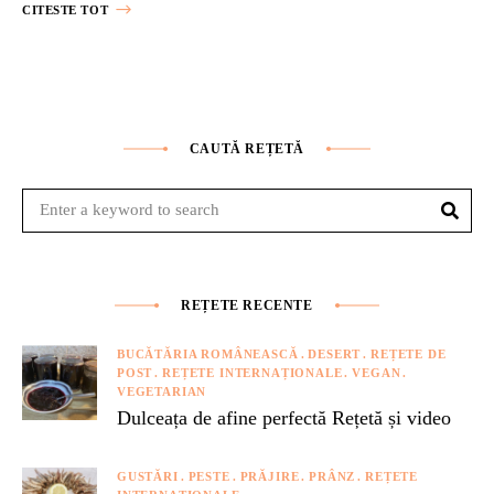
CITESTE TOT
CAUTĂ REȚETĂ
Sear
Search
for:
REȚETE RECENTE
BUCĂTĂRIA ROMÂNEASCĂ
DESERT
REȚETE DE
POST
REȚETE INTERNAȚIONALE
VEGAN
VEGETARIAN
Dulceața de afine perfectă Rețetă și video
GUSTĂRI
PESTE
PRĂJIRE
PRÂNZ
REȚETE