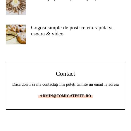
Gogosi simple de post: reteta rapidă si
usoara & video
Contact
Daca doriți să mă contactați îmi puteți trimite un email la adresa
ADMIN@TOMIGATESTE.RO