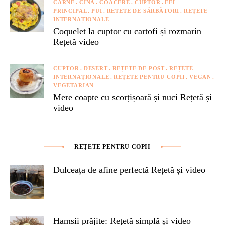
CARNE
CINĂ
COACERE
CUPTOR
FEL
PRINCIPAL
PUI
RETETE DE SĂRBĂTORI
REȚETE
INTERNAȚIONALE
Coquelet la cuptor cu cartofi și rozmarin
Rețetă video
CUPTOR
DESERT
REȚETE DE POST
REȚETE
INTERNAȚIONALE
REȚETE PENTRU COPII
VEGAN
VEGETARIAN
Mere coapte cu scorțișoară și nuci Rețetă și
video
REȚETE PENTRU COPII
Dulceața de afine perfectă Rețetă și video
Hamsii prăjite: Rețetă simplă și video