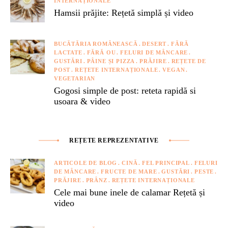
INTERNAȚIONALE
Hamsii prăjite: Rețetă simplă și video
BUCĂTĂRIA ROMÂNEASCĂ
DESERT
FĂRĂ
LACTATE
FĂRĂ OU
FELURI DE MÂNCARE
GUSTĂRI
PÂINE ȘI PIZZA
PRĂJIRE
REȚETE DE
POST
REȚETE INTERNAȚIONALE
VEGAN
VEGETARIAN
Gogosi simple de post: reteta rapidă si
usoara & video
REȚETE REPREZENTATIVE
ARTICOLE DE BLOG
CINĂ
FEL PRINCIPAL
FELURI
DE MÂNCARE
FRUCTE DE MARE
GUSTĂRI
PESTE
PRĂJIRE
PRÂNZ
REȚETE INTERNAȚIONALE
Cele mai bune inele de calamar Rețetă și
video