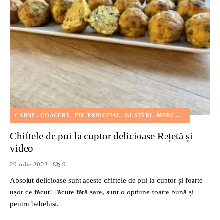
CARNE
COACERE
FEL PRINCIPAL
GUSTĂRI
MORCOV
MULTE PR
Chiftele de pui la cuptor delicioase Rețetă și
video
20 iulie 2022
9
Absolut delicioase sunt aceste chiftele de pui la cuptor și foarte
ușor de făcut! Făcute fără sare, sunt o opțiune foarte bună și
pentru bebeluși.