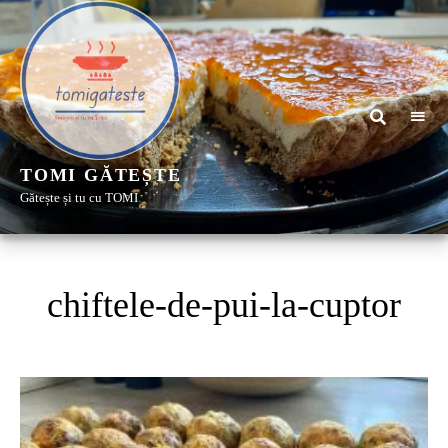
TOMI GĂTEȘTE
Gătește și tu cu TOMI
chiftele-de-pui-la-cuptor