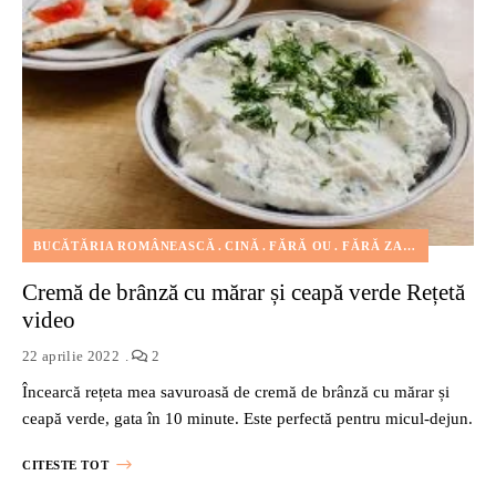
BUCĂTĂRIA ROMÂNEASCĂ
CINĂ
FĂRĂ OU
FĂRĂ ZAHĂR
FELURI
Cremă de brânză cu mărar și ceapă verde Rețetă
video
22 aprilie 2022
2
Încearcă rețeta mea savuroasă de cremă de brânză cu mărar și
ceapă verde, gata în 10 minute. Este perfectă pentru micul-dejun.
CITESTE TOT