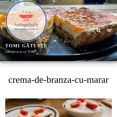
TOMI GĂTEȘTE
Gătește și tu cu TOMI
crema-de-branza-cu-marar