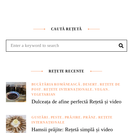
CAUTĂ REȚETĂ
Sear
Search
for:
REȚETE RECENTE
BUCĂTĂRIA ROMÂNEASCĂ
DESERT
REȚETE DE
POST
REȚETE INTERNAȚIONALE
VEGAN
VEGETARIAN
Dulceața de afine perfectă Rețetă și video
GUSTĂRI
PESTE
PRĂJIRE
PRÂNZ
REȚETE
INTERNAȚIONALE
Hamsii prăjite: Rețetă simplă și video