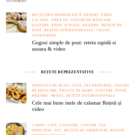
BUCĂTĂRIA ROMÂNEASCĂ
DESERT
FĂRĂ
LACTATE
FĂRĂ OU
FELURI DE MÂNCARE
GUSTĂRI
PÂINE ȘI PIZZA
PRĂJIRE
REȚETE DE
POST
REȚETE INTERNAȚIONALE
VEGAN
VEGETARIAN
Gogosi simple de post: reteta rapidă si
usoara & video
REȚETE REPREZENTATIVE
ARTICOLE DE BLOG
CINĂ
FEL PRINCIPAL
FELURI
DE MÂNCARE
FRUCTE DE MARE
GUSTĂRI
PESTE
PRĂJIRE
PRÂNZ
REȚETE INTERNAȚIONALE
Cele mai bune inele de calamar Rețetă și
video
CARNE
CINĂ
COACERE
CUPTOR
FEL
PRINCIPAL
PUI
RETETE DE SĂRBĂTORI
REȚETE