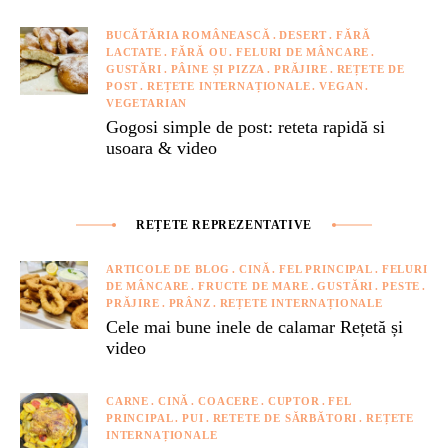
BUCĂTĂRIA ROMÂNEASCĂ
DESERT
FĂRĂ
LACTATE
FĂRĂ OU
FELURI DE MÂNCARE
GUSTĂRI
PÂINE ȘI PIZZA
PRĂJIRE
REȚETE DE
POST
REȚETE INTERNAȚIONALE
VEGAN
VEGETARIAN
Gogosi simple de post: reteta rapidă si
usoara & video
REȚETE REPREZENTATIVE
ARTICOLE DE BLOG
CINĂ
FEL PRINCIPAL
FELURI
DE MÂNCARE
FRUCTE DE MARE
GUSTĂRI
PESTE
PRĂJIRE
PRÂNZ
REȚETE INTERNAȚIONALE
Cele mai bune inele de calamar Rețetă și
video
CARNE
CINĂ
COACERE
CUPTOR
FEL
PRINCIPAL
PUI
RETETE DE SĂRBĂTORI
REȚETE
INTERNAȚIONALE