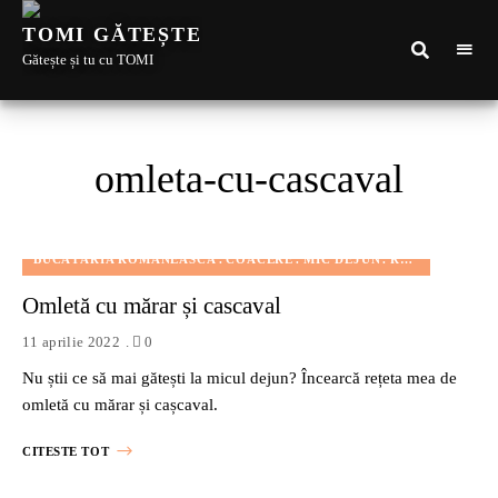
TOMI GĂTEȘTE
Gătește și tu cu TOMI
omleta-cu-cascaval
BUCĂTĂRIA ROMÂNEASCĂ
COACERE
MIC DEJUN
REȚETE PENTRU COPII
Omletă cu mărar și cascaval
11 aprilie 2022
0
Nu știi ce să mai gătești la micul dejun? Încearcă rețeta mea de
omletă cu mărar și cașcaval.
CITESTE TOT