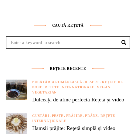
CAUTĂ REȚETĂ
Sear
Search
for:
REȚETE RECENTE
BUCĂTĂRIA ROMÂNEASCĂ
DESERT
REȚETE DE
POST
REȚETE INTERNAȚIONALE
VEGAN
VEGETARIAN
Dulceața de afine perfectă Rețetă și video
GUSTĂRI
PESTE
PRĂJIRE
PRÂNZ
REȚETE
INTERNAȚIONALE
Hamsii prăjite: Rețetă simplă și video