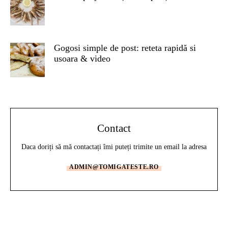
Gogosi simple de post: reteta rapidă si
usoara & video
Contact
Daca doriți să mă contactați îmi puteți trimite un email la adresa
ADMIN@TOMIGATESTE.RO