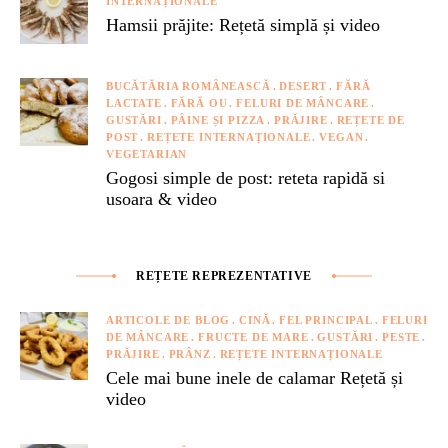
INTERNAȚIONALE
Hamsii prăjite: Rețetă simplă și video
BUCĂTĂRIA ROMÂNEASCĂ
DESERT
FĂRĂ
LACTATE
FĂRĂ OU
FELURI DE MÂNCARE
GUSTĂRI
PÂINE ȘI PIZZA
PRĂJIRE
REȚETE DE
POST
REȚETE INTERNAȚIONALE
VEGAN
VEGETARIAN
Gogosi simple de post: reteta rapidă si
usoara & video
REȚETE REPREZENTATIVE
ARTICOLE DE BLOG
CINĂ
FEL PRINCIPAL
FELURI
DE MÂNCARE
FRUCTE DE MARE
GUSTĂRI
PESTE
PRĂJIRE
PRÂNZ
REȚETE INTERNAȚIONALE
Cele mai bune inele de calamar Rețetă și
video