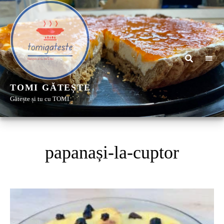
TOMI GĂTEȘTE
Gătește și tu cu TOMI
papanași-la-cuptor