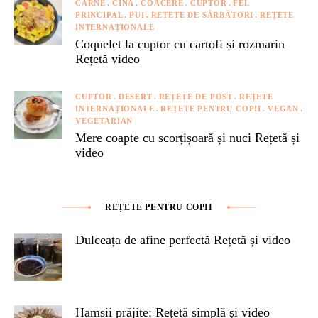
CARNE
CINĂ
COACERE
CUPTOR
FEL
PRINCIPAL
PUI
RETETE DE SĂRBĂTORI
REȚETE
INTERNAȚIONALE
Coquelet la cuptor cu cartofi și rozmarin
Rețetă video
CUPTOR
DESERT
REȚETE DE POST
REȚETE
INTERNAȚIONALE
REȚETE PENTRU COPII
VEGAN
VEGETARIAN
Mere coapte cu scorțișoară și nuci Rețetă și
video
REȚETE PENTRU COPII
Dulceața de afine perfectă Rețetă și video
Hamsii prăjite: Rețetă simplă și video