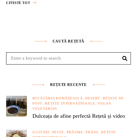
CITESTE TOT
CAUTĂ REȚETĂ
Sear
Search
for:
REȚETE RECENTE
BUCĂTĂRIA ROMÂNEASCĂ
DESERT
REȚETE DE
POST
REȚETE INTERNAȚIONALE
VEGAN
VEGETARIAN
Dulceața de afine perfectă Rețetă și video
GUSTĂRI
PESTE
PRĂJIRE
PRÂNZ
REȚETE