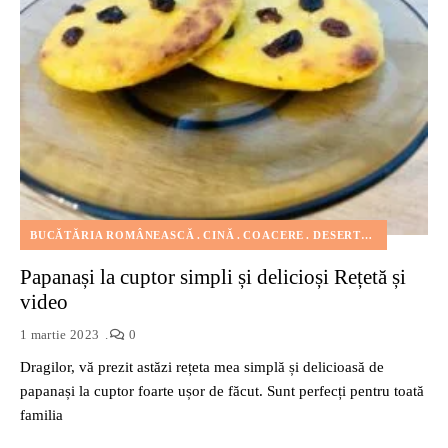
BUCĂTĂRIA ROMÂNEASCĂ
CINĂ
COACERE
DESERT
FELURI DE
Papanași la cuptor simpli și delicioși Rețetă și
video
1 martie 2023
0
Dragilor, vă prezit astăzi rețeta mea simplă și delicioasă de
papanași la cuptor foarte ușor de făcut. Sunt perfecți pentru toată
familia