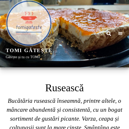
TOMI GĂTEȘTE
Gătește și tu cu TOMI
Rusească
Bucătăria rusească înseamnă, printre altele, o
mâncare abundentă și consistentă, cu un bogat
sortiment de gustări picante. Varza, ceapa și
colțunașii sunt la mare cinste. Smântâna este