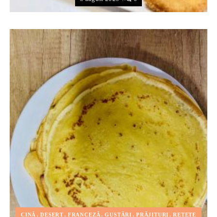
CINĂ
DESERT
FRANCEZĂ
GUSTĂRI
PRĂJITURI
REȚETE