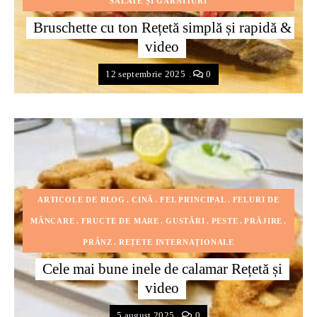
SALATE ȘI GARNITURI
Bruschette cu ton Rețetă simplă și rapidă &
video
12 septembrie 2025
0
ARTICOLE DE BLOG
CINĂ
FEL PRINCIPAL
FELURI DE
MÂNCARE
FRUCTE DE MARE
GUSTĂRI
PESTE
PRĂJIRE
PRÂNZ
REȚETE INTERNAȚIONALE
Cele mai bune inele de calamar Rețetă și
video
5 august 2025
0