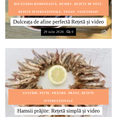
BUCĂTĂRIA ROMÂNEASCĂ
DESERT
REȚETE DE POST
REȚETE INTERNAȚIONALE
VEGAN
VEGETARIAN
Dulceața de afine perfectă Rețetă și video
29 iulie 2026
0
GUSTĂRI
PESTE
PRĂJIRE
PRÂNZ
REȚETE
INTERNAȚIONALE
Hamsii prăjite: Rețetă simplă și video