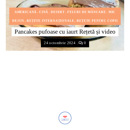
AMERICANĂ
CINĂ
DESERT
FELURI DE MÂNCARE
MIC
DEJUN
REȚETE INTERNAȚIONALE
REȚETE PENTRU COPII
Pancakes pufoase cu iaurt Rețetă și video
24 octombrie 2024
0
Posts
Navigation