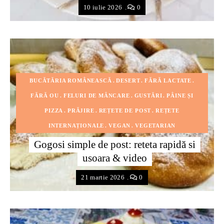
10 iulie 2026
0
BUCĂTĂRIA ROMÂNEASCĂ
DESERT
FĂRĂ LACTATE
FĂRĂ OU
FELURI DE MÂNCARE
GUSTĂRI
PÂINE ȘI
PIZZA
PRĂJIRE
REȚETE DE POST
REȚETE
INTERNAȚIONALE
VEGAN
VEGETARIAN
Gogosi simple de post: reteta rapidă si
usoara & video
21 martie 2026
0