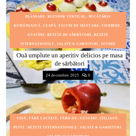
BLANȘARE
BLENDER VERTICAL
BUCĂTĂRIA
ROMÂNEASCĂ
CEAPĂ
FELURI DE MÂNCARE
FIERBERE
GUSTĂRI
RETETE DE SĂRBĂTORI
REȚETE
INTERNAȚIONALE
SALATE & GARNITURI
SOTARE
Ouă umplute un aperitiv delicios pe masa
de sărbători
24 decembrie 2025
0
CINĂ
FĂRĂ LACTATE
FĂRĂ OU
GUSTĂRI
ITALIANĂ
PESTE
REȚETE INTERNAȚIONALE
SALATE & GARNITURI