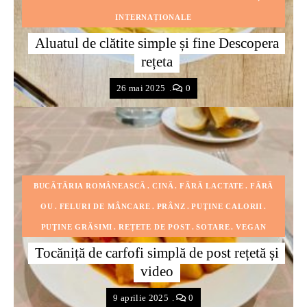
INTERNAȚIONALE
Aluatul de clătite simple și fine Descopera
rețeta
26 mai 2025
0
BUCĂTĂRIA ROMÂNEASCĂ
CINĂ
FĂRĂ LACTATE
FĂRĂ
OU
FELURI DE MÂNCARE
PRÂNZ
PUŢINE CALORII
PUŢINE GRĂSIMI
REȚETE DE POST
SOTARE
VEGAN
Tocăniță de carfofi simplă de post rețetă și
video
9 aprilie 2025
0