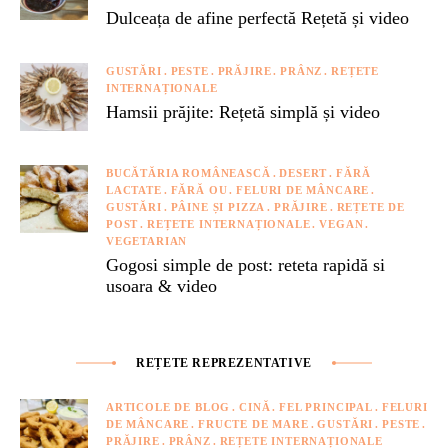
Dulceața de afine perfectă Rețetă și video
GUSTĂRI
PESTE
PRĂJIRE
PRÂNZ
REȚETE
INTERNAȚIONALE
Hamsii prăjite: Rețetă simplă și video
BUCĂTĂRIA ROMÂNEASCĂ
DESERT
FĂRĂ
LACTATE
FĂRĂ OU
FELURI DE MÂNCARE
GUSTĂRI
PÂINE ȘI PIZZA
PRĂJIRE
REȚETE DE
POST
REȚETE INTERNAȚIONALE
VEGAN
VEGETARIAN
Gogosi simple de post: reteta rapidă si
usoara & video
REȚETE REPREZENTATIVE
ARTICOLE DE BLOG
CINĂ
FEL PRINCIPAL
FELURI
DE MÂNCARE
FRUCTE DE MARE
GUSTĂRI
PESTE
PRĂJIRE
PRÂNZ
REȚETE INTERNAȚIONALE