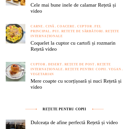
Cele mai bune inele de calamar Rețetă și
video
CARNE
CINĂ
COACERE
CUPTOR
FEL
PRINCIPAL
PUI
RETETE DE SĂRBĂTORI
REȚETE
INTERNAȚIONALE
Coquelet la cuptor cu cartofi și rozmarin
Rețetă video
CUPTOR
DESERT
REȚETE DE POST
REȚETE
INTERNAȚIONALE
REȚETE PENTRU COPII
VEGAN
VEGETARIAN
Mere coapte cu scorțișoară și nuci Rețetă și
video
REȚETE PENTRU COPII
Dulceața de afine perfectă Rețetă și video