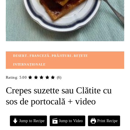
DESERT
FRANCEZĂ
PRĂJITURI
REȚETE
INTERNAȚIONALE
Rating: 5.00
(6)
Crepes suzette sau Clătite cu
sos de portocală + video
Jump to Recipe
Jump to Video
Print Recipe