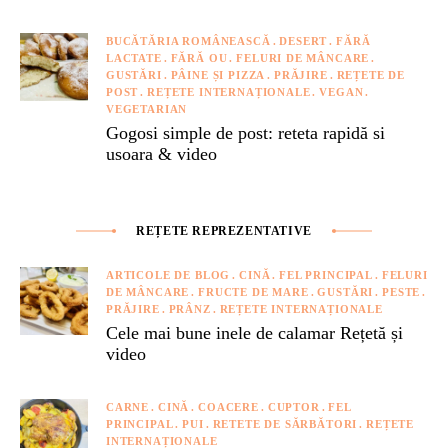
BUCĂTĂRIA ROMÂNEASCĂ
DESERT
FĂRĂ
LACTATE
FĂRĂ OU
FELURI DE MÂNCARE
GUSTĂRI
PÂINE ȘI PIZZA
PRĂJIRE
REȚETE DE
POST
REȚETE INTERNAȚIONALE
VEGAN
VEGETARIAN
Gogosi simple de post: reteta rapidă si
usoara & video
REȚETE REPREZENTATIVE
ARTICOLE DE BLOG
CINĂ
FEL PRINCIPAL
FELURI
DE MÂNCARE
FRUCTE DE MARE
GUSTĂRI
PESTE
PRĂJIRE
PRÂNZ
REȚETE INTERNAȚIONALE
Cele mai bune inele de calamar Rețetă și
video
CARNE
CINĂ
COACERE
CUPTOR
FEL
PRINCIPAL
PUI
RETETE DE SĂRBĂTORI
REȚETE
INTERNAȚIONALE