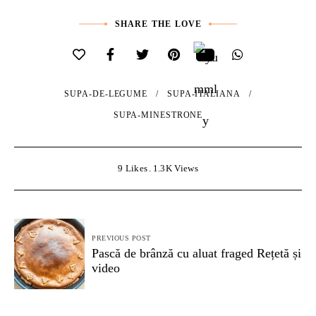
SHARE THE LOVE
SUPA-DE-LEGUME
SUPA-ITALIANA
SUPA-MINESTRONE
9
Likes
1.3K
Views
Navigare
PREVIOUS POST
în
Pască de brânză cu aluat fraged Rețetă și
video
articole