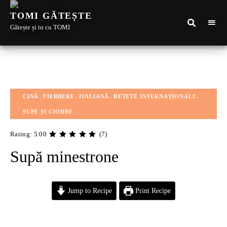
TOMI GĂTEȘTE
Gătește și tu cu TOMI
CINĂ
FIERBERE
ITALIANĂ
REȚETE INTERNAȚIONALE
SUPE ȘI CIORBE
Rating: 5.00
(7)
Supă minestrone
Jump to Recipe
Print Recipe