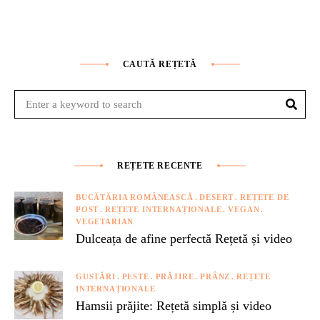
CAUTĂ REȚETĂ
Sear
Search
for:
REȚETE RECENTE
BUCĂTĂRIA ROMÂNEASCĂ
DESERT
REȚETE DE
POST
REȚETE INTERNAȚIONALE
VEGAN
VEGETARIAN
Dulceața de afine perfectă Rețetă și video
GUSTĂRI
PESTE
PRĂJIRE
PRÂNZ
REȚETE
INTERNAȚIONALE
Hamsii prăjite: Rețetă simplă și video