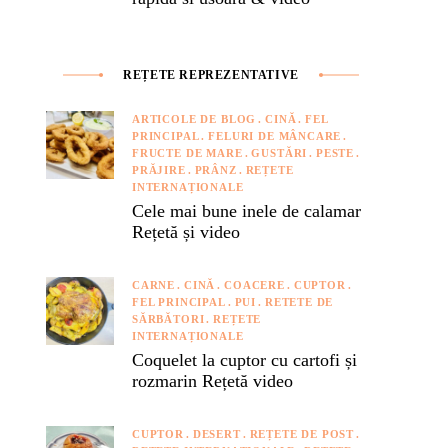
REȚETE REPREZENTATIVE
ARTICOLE DE BLOG
CINĂ
FEL
PRINCIPAL
FELURI DE MÂNCARE
FRUCTE DE MARE
GUSTĂRI
PESTE
PRĂJIRE
PRÂNZ
REȚETE
INTERNAȚIONALE
Cele mai bune inele de calamar
Rețetă și video
CARNE
CINĂ
COACERE
CUPTOR
FEL PRINCIPAL
PUI
RETETE DE
SĂRBĂTORI
REȚETE
INTERNAȚIONALE
Coquelet la cuptor cu cartofi și
rozmarin Rețetă video
CUPTOR
DESERT
REȚETE DE POST