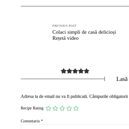
Navigare
PREVIOUS POST
în
Colaci simpli de casă delicioși
Rețetă video
articole
Lasă
Adresa ta de email nu va fi publicată.
Câmpurile obligatorii
Recipe Rating
Comentariu
*