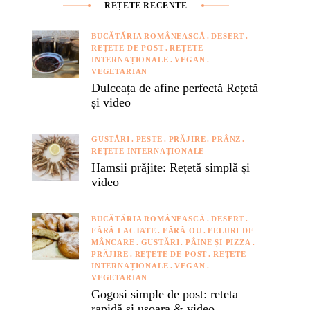
REȚETE RECENTE
BUCĂTĂRIA ROMÂNEASCĂ
DESERT
REȚETE DE POST
REȚETE
INTERNAȚIONALE
VEGAN
VEGETARIAN
Dulceața de afine perfectă Rețetă
și video
GUSTĂRI
PESTE
PRĂJIRE
PRÂNZ
REȚETE INTERNAȚIONALE
Hamsii prăjite: Rețetă simplă și
video
BUCĂTĂRIA ROMÂNEASCĂ
DESERT
FĂRĂ LACTATE
FĂRĂ OU
FELURI DE
MÂNCARE
GUSTĂRI
PÂINE ȘI PIZZA
PRĂJIRE
REȚETE DE POST
REȚETE
INTERNAȚIONALE
VEGAN
VEGETARIAN
Gogosi simple de post: reteta
rapidă si usoara & video