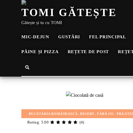
TOMI GĂTEȘTE
Gătește și tu cu TOMI
MIC-DEJUN
GUSTĂRI
FEL PRINCIPAL
PÂINE ȘI PIZZA
REȚETE DE POST
REȚET
BUCĂTĂRIA ROMÂNEASCĂ
DESERT
FĂRĂ OU
PRĂJITU
Rating: 5.00
(4)