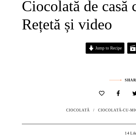
Ciocolată de casă c
Rețetă și video
Jump to Recipe
SHAR
CIOCOLATĂ
CIOCOLATĂ-CU-MIG
14
Li