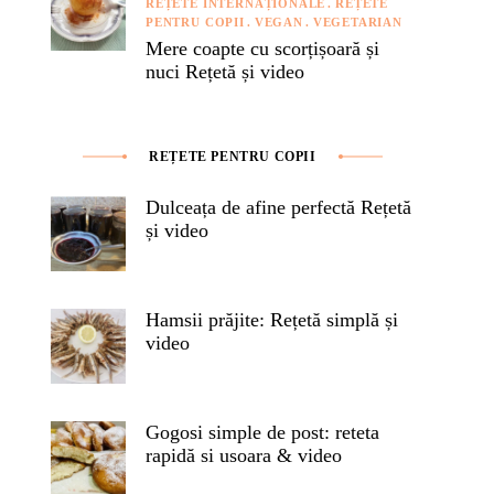
REȚETE INTERNAȚIONALE
REȚETE
PENTRU COPII
VEGAN
VEGETARIAN
Mere coapte cu scorțișoară și
nuci Rețetă și video
REȚETE PENTRU COPII
Dulceața de afine perfectă Rețetă
și video
Hamsii prăjite: Rețetă simplă și
video
Gogosi simple de post: reteta
rapidă si usoara & video