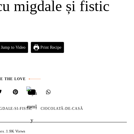
u migdale și fistic
Jump to Video
Print Recipe
E THE LOVE
DALE-SI-FISTIC
CIOCOLATĂ-DE-CASĂ
kes
1.9K
Views