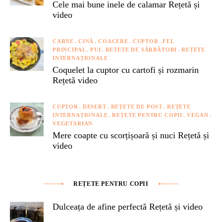
Cele mai bune inele de calamar Rețetă și
video
CARNE
CINĂ
COACERE
CUPTOR
FEL
PRINCIPAL
PUI
RETETE DE SĂRBĂTORI
REȚETE
INTERNAȚIONALE
Coquelet la cuptor cu cartofi și rozmarin
Rețetă video
CUPTOR
DESERT
REȚETE DE POST
REȚETE
INTERNAȚIONALE
REȚETE PENTRU COPII
VEGAN
VEGETARIAN
Mere coapte cu scorțișoară și nuci Rețetă și
video
REȚETE PENTRU COPII
Dulceața de afine perfectă Rețetă și video