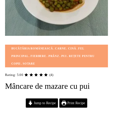
BUCĂTĂRIA ROMÂNEASCĂ
CARNE
CINĂ
FEL
PRINCIPAL
FIERBERE
PRÂNZ
PUI
REȚETE PENTRU
COPII
SOTARE
Rating: 5.00
(4)
Mâncare de mazare cu pui
Jump to Recipe
Print Recipe