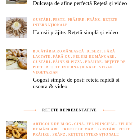
Dulceața de afine perfectă Rețetă și video
GUSTĂRI
PESTE
PRĂJIRE
PRÂNZ
REȚETE
INTERNAȚIONALE
Hamsii prăjite: Rețetă simplă și video
BUCĂTĂRIA ROMÂNEASCĂ
DESERT
FĂRĂ
LACTATE
FĂRĂ OU
FELURI DE MÂNCARE
GUSTĂRI
PÂINE ȘI PIZZA
PRĂJIRE
REȚETE DE
POST
REȚETE INTERNAȚIONALE
VEGAN
VEGETARIAN
Gogosi simple de post: reteta rapidă si
usoara & video
REȚETE REPREZENTATIVE
ARTICOLE DE BLOG
CINĂ
FEL PRINCIPAL
FELURI
DE MÂNCARE
FRUCTE DE MARE
GUSTĂRI
PESTE
PRĂJIRE
PRÂNZ
REȚETE INTERNAȚIONALE